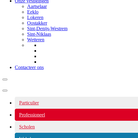
Onze vestigingen
Aartselaar
Eeklo
Lokeren
Oostakker
Sint-Denijs-Westrem
Sint-Niklaas
Wetteren
Contacteer ons
Navigatiemenu
Particulier
Professioneel
Scholen