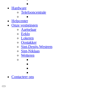
Hardware
Telefooncentrale
Helpcenter
Onze vestigingen
Aartselaar
Eeklo
Lokeren
Oostakker
Sint-Denijs-Westrem
Sint-Niklaas
Wetteren
Contacteer ons