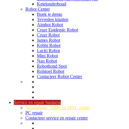
Ketelonderhoud
Robot Center
Boek je demo
Tevreden klanten
Aimbot Robot
Cruzr Epidemic Robot
Cruzr Robot
James Robot
Kebbi Robot
Lucki Robot
Mini Robot
Nao Robot
Robothond Spot
Rolstoel Robot
Contacteer Robot Center
Service en repair business
Smartphone, Tablet en MAC repair
PC repair
Contacteer service en repair center