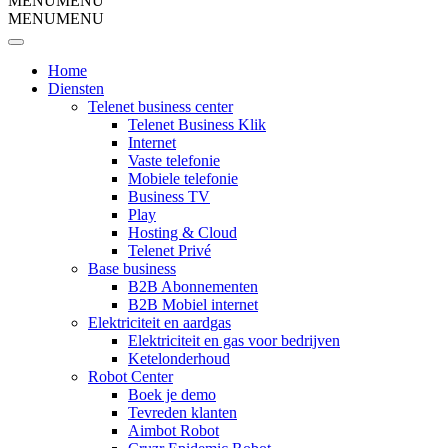
MENU
MENU
MENU
MENU
Home
Diensten
Telenet business center
Telenet Business Klik
Internet
Vaste telefonie
Mobiele telefonie
Business TV
Play
Hosting & Cloud
Telenet Privé
Base business
B2B Abonnementen
B2B Mobiel internet
Elektriciteit en aardgas
Elektriciteit en gas voor bedrijven
Ketelonderhoud
Robot Center
Boek je demo
Tevreden klanten
Aimbot Robot