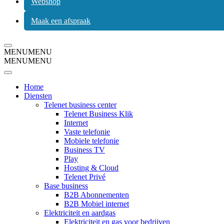
Webshop
Maak een afspraak
Navigatiemenu
MENU
MENU
MENU
MENU
Home
Diensten
Telenet business center
Telenet Business Klik
Internet
Vaste telefonie
Mobiele telefonie
Business TV
Play
Hosting & Cloud
Telenet Privé
Base business
B2B Abonnementen
B2B Mobiel internet
Elektriciteit en aardgas
Elektriciteit en gas voor bedrijven