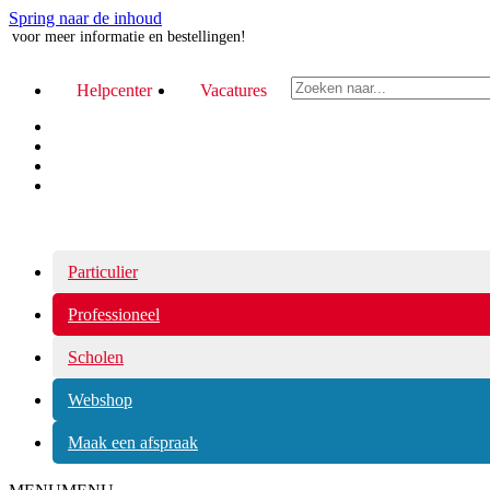
Spring naar de inhoud
 meer informatie en bestellingen!
Z
Helpcenter
Vacatures
o
e
k
e
n
n
a
a
r
Particulier
.
.
Professioneel
.
Scholen
Webshop
Maak een afspraak