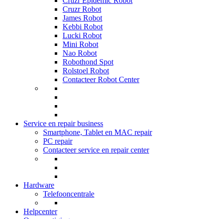
Cruzr Epidemic Robot
Cruzr Robot
James Robot
Kebbi Robot
Lucki Robot
Mini Robot
Nao Robot
Robothond Spot
Rolstoel Robot
Contacteer Robot Center
Service en repair business
Smartphone, Tablet en MAC repair
PC repair
Contacteer service en repair center
Hardware
Telefooncentrale
Helpcenter