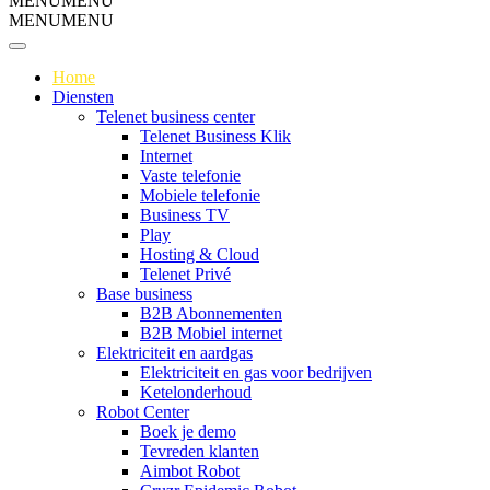
MENU
MENU
MENU
MENU
Home
Diensten
Telenet business center
Telenet Business Klik
Internet
Vaste telefonie
Mobiele telefonie
Business TV
Play
Hosting & Cloud
Telenet Privé
Base business
B2B Abonnementen
B2B Mobiel internet
Elektriciteit en aardgas
Elektriciteit en gas voor bedrijven
Ketelonderhoud
Robot Center
Boek je demo
Tevreden klanten
Aimbot Robot