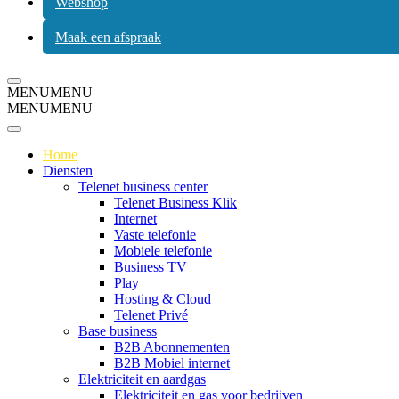
Webshop
Maak een afspraak
Navigatiemenu
MENU
MENU
MENU
MENU
Home
Diensten
Telenet business center
Telenet Business Klik
Internet
Vaste telefonie
Mobiele telefonie
Business TV
Play
Hosting & Cloud
Telenet Privé
Base business
B2B Abonnementen
B2B Mobiel internet
Elektriciteit en aardgas
Elektriciteit en gas voor bedrijven