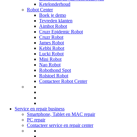
Ketelonderhoud
Robot Center
Boek je demo
Tevreden klanten
Aimbot Robot
Cruzr Epidemic Robot
Cruzr Robot
James Robot
Kebbi Robot
Lucki Robot
Mini Robot
Nao Robot
Robothond Spot
Rolstoel Robot
Contacteer Robot Center
Service en repair business
Smartphone, Tablet en MAC repair
PC repair
Contacteer service en repair center