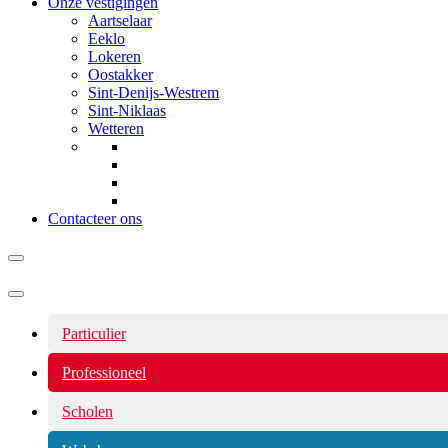
Onze vestigingen
Aartselaar
Eeklo
Lokeren
Oostakker
Sint-Denijs-Westrem
Sint-Niklaas
Wetteren
Contacteer ons
Navigatiemenu
Particulier
Professioneel
Scholen