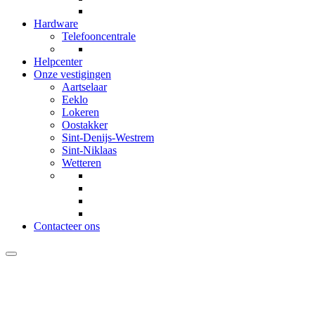
Hardware
Telefooncentrale
Helpcenter
Onze vestigingen
Aartselaar
Eeklo
Lokeren
Oostakker
Sint-Denijs-Westrem
Sint-Niklaas
Wetteren
Contacteer ons