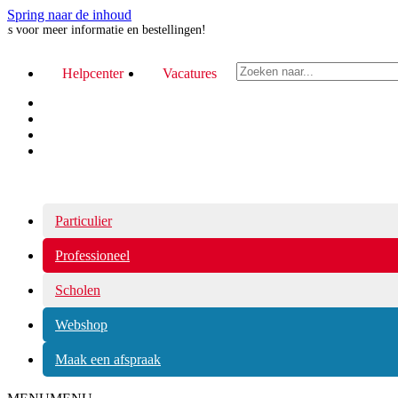
Spring naar de inhoud
r meer informatie en bestellingen!
Z
Helpcenter
Vacatures
o
e
k
e
n
n
a
a
r
Particulier
.
.
Professioneel
.
Scholen
Webshop
Maak een afspraak